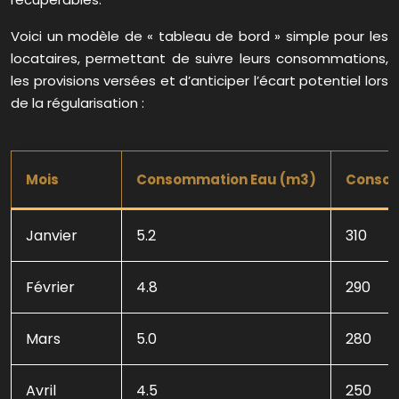
Voici un modèle de « tableau de bord » simple pour les
locataires, permettant de suivre leurs consommations,
les provisions versées et d’anticiper l’écart potentiel lors
de la régularisation :
Mois
Consommation Eau (m3)
Consom
Janvier
5.2
310
Février
4.8
290
Mars
5.0
280
Avril
4.5
250