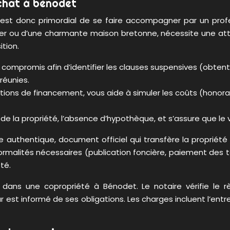
achat à bénodet
 est donc primordial de se faire accompagner par un profes
mer ou d’une charmante maison bretonne, nécessite une atten
ition.
ompromis afin d’identifier les clauses suspensives (obtentio
réunies.
 options de financement, vous aide à simuler les coûts (honora
gine de la propriété, l’absence d’hypothèque, et s’assure que le
cte authentique, document officiel qui transfère la propriété 
rmalités nécessaires (publication foncière, paiement des taxes
té.
 dans une copropriété à Bénodet. Le notaire vérifie le rè
eur est informé de ses obligations. Les charges incluent l’en